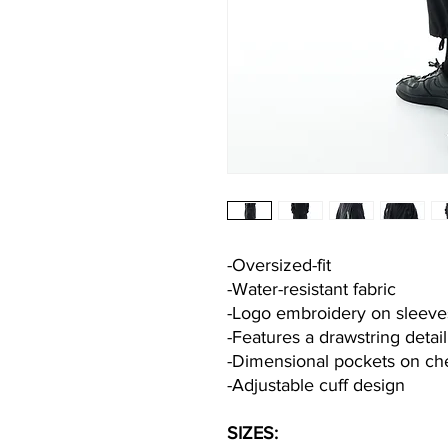
-Oversized-fit
-Water-resistant fabric
-Logo embroidery on sleeve
-Features a drawstring detail
-Dimensional pockets on ch
-Adjustable cuff design
SIZES: