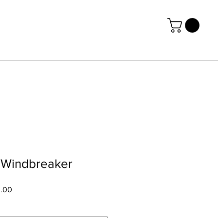
 Windbreaker
.00
促
銷
價