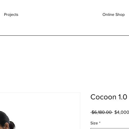
Projects
Online Shop
Cocoon 1.0
 $6,180.00 
一
$4,000
般
Size
*
價