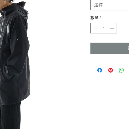
格
選擇
數量
*